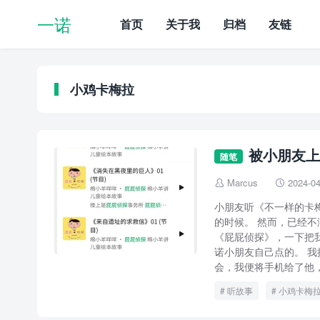
一诺
首页
关于我
归档
友链
小鸡卡梅拉
被小朋友上
随笔
Marcus
2024-04


小朋友听《不一样的卡
的时候。 然而，已经
《屁屁侦探》，一下把
诺小朋友自己点的。 
会，我便将手机给了他， 
听故事
小鸡卡梅