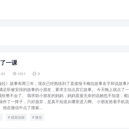
了一课
-01
1311
3


梅拉》故事有两三年，现在已经熟练到了直接报卡梅拉故事名字和说故事
不满足听被安排的故事的小朋友，要求主动点其它故事。 今天晚上就点了
我给整不会了。 我求助小朋友的妈妈，妈妈直接无奈的说她也不知道，都
我操作了一阵子，只好放弃，是真不知道从哪里进入啊。 小朋友抢着手机
他在微信中点了搜索...
拉
屁屁侦探
微信