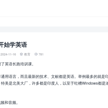
开始学英语
2024-11-16
教育
781


报了英语长跑培训课。
界通用语言，而且最新的技术、文献都是英语。举例最多的就是
美是北美大厂，许多都是印度人，以至于吐槽Windows都是
视频和音频。