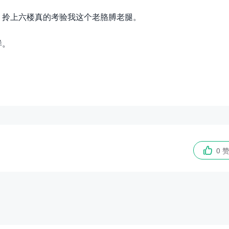
，拎上六楼真的考验我这个老胳膊老腿。
样。
0 
