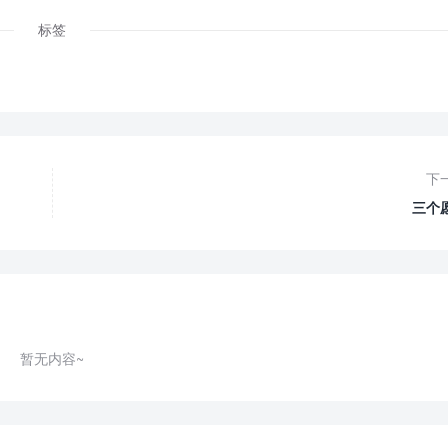
标签
下
三个
暂无内容~