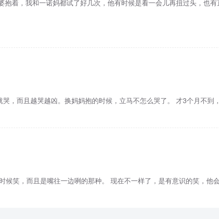
外婆抱着，我和一诺妈都试了好几次，他有时候是看一会儿再扭过头，也有
哭，而且越哭越凶。换妈妈抱的时候，立马不怎么哭了。 才3个月不到
的时候笑，而且是嘴往一边咧的那种。 现在不一样了，是有意识的笑，他