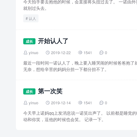
今天拍手要去抱他的时候，会直接将头扭过去了。 一诺由
就别过头去。
认人
开始认人了
成长
yinuo
2019-12-22
1541
0




最近一段时间一诺认人了，晚上要入睡哭闹的时候爸爸抱了就
无奈，想给辛苦的妈妈分担一下都分担不了。
第一次笑
成长
yinuo
2019-12-14
1541
0




今天早上诺妈qq上发消息说一诺笑出声了。 以前都是睡觉
动和你笑，逗他的时候也会笑。 记录一下。