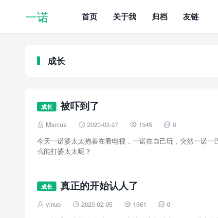
一诺
首页
关于我
归档
友链
成长
被吓到了
成长
Marcus
2020-03-27
1545
0




今天一诺婆太太抱着在看电视，一诺在自己玩，突然一诺一
么能打婆太太呢？
真正的开始认人了
成长
yinuo
2020-02-05
1661
0



