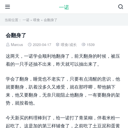
一诺


当前位置：
一诺
»
喂食
» 会翻身了
会翻身了
Marcus
2020-04-17
喂食
/
成长
1539




这两天，一诺学会顺利地翻身了，前天翻身的时候，被压
着的一只手还抽不出来，昨天就可以抽出来了。
学会了翻身，睡觉也不老实了，只要有点清醒的意识，他
就要翻身，趴着没多久又难受，就在那哼唧，帮他躺下
来，他又要翻身，无奈只能阻止他翻身，一有要翻身的架
势，就按着他。
今天新买的料理棒到了，给一诺打了青菜糊，伴着米粉一
起吃了。这是加的第三样辅食了，之前吃了土豆泥和蛋黄